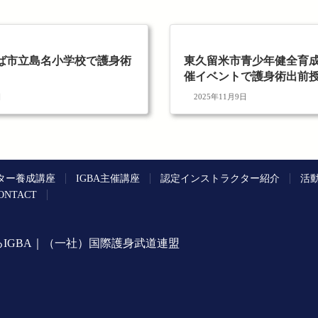
ば市立島名小学校で護身術
東久留米市青少年健全育
催イベントで護身術出前
日
2025年11月9日
ター養成講座
IGBA主催講座
認定インストラクター紹介
活
ONTACT
IGBA｜（一社）国際護身武道連盟