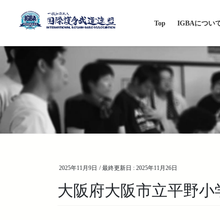
コ
ナ
ン
ビ
Top
IGBAについ
テ
ゲ
ン
ー
ツ
シ
に
ョ
移
ン
動
に
移
動
2025年11月9日
/ 最終更新日 :
2025年11月26日
大阪府大阪市立平野小