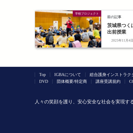
学校プロジェクト
前の記事
茨城県つく
出前授業
2025年11月4
Top
IGBAについて
総合護身インストラク
DVD
団体概要/特定商
講座受講規約
C
人々の笑顔を護り、安心安全な社会を実現する