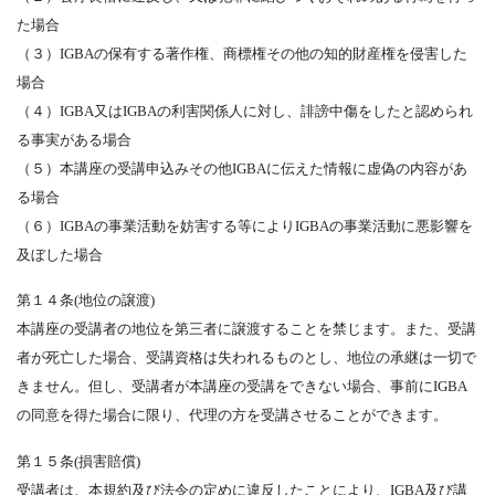
た場合
（３）IGBAの保有する著作権、商標権その他の知的財産権を侵害した
場合
（４）IGBA又はIGBAの利害関係人に対し、誹謗中傷をしたと認められ
る事実がある場合
（５）本講座の受講申込みその他IGBAに伝えた情報に虚偽の内容があ
る場合
（６）IGBAの事業活動を妨害する等によりIGBAの事業活動に悪影響を
及ぼした場合
第１４条(地位の譲渡)
本講座の受講者の地位を第三者に譲渡することを禁じます。また、受講
者が死亡した場合、受講資格は失われるものとし、地位の承継は一切で
きません。但し、受講者が本講座の受講をできない場合、事前にIGBA
の同意を得た場合に限り、代理の方を受講させることができます。
第１５条(損害賠償)
受講者は、本規約及び法令の定めに違反したことにより、IGBA及び講