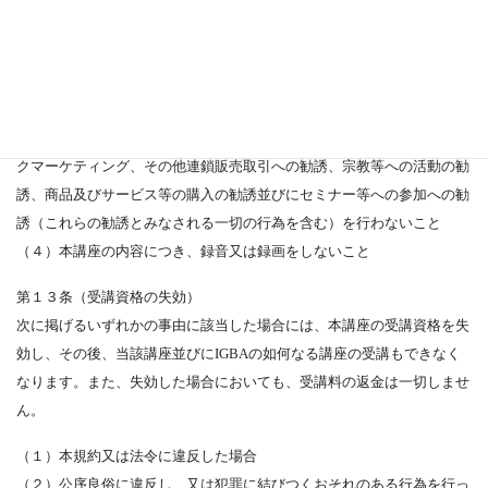
うな行為、言動等をしないこと
（２）本講座の受講において知り得た内容につき、その完全性、有用
性、正確性、将来の結果等について、IGBA及び講師に一切の責任を求
めないこと
（３）他の受講者に対して、マルチレベルマーケティング、ネットワー
クマーケティング、その他連鎖販売取引への勧誘、宗教等への活動の勧
誘、商品及びサービス等の購入の勧誘並びにセミナー等への参加への勧
誘（これらの勧誘とみなされる一切の行為を含む）を行わないこと
（４）本講座の内容につき、録音又は録画をしないこと
第１３条（受講資格の失効）
次に掲げるいずれかの事由に該当した場合には、本講座の受講資格を失
効し、その後、当該講座並びにIGBAの如何なる講座の受講もできなく
なります。また、失効した場合においても、受講料の返金は一切しませ
ん。
（１）本規約又は法令に違反した場合
（２）公序良俗に違反し、又は犯罪に結びつくおそれのある行為を行っ