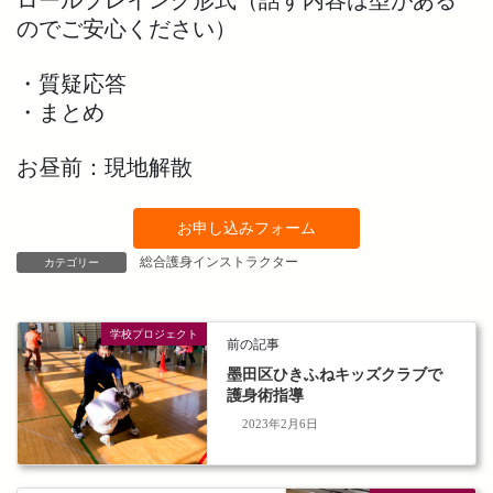
ロールプレイング形式（話す内容は型がある
のでご安心ください）
・質疑応答
・まとめ
お昼前：現地解散
お申し込みフォーム
総合護身インストラクター
カテゴリー
学校プロジェクト
前の記事
墨田区ひきふねキッズクラブで
護身術指導
2023年2月6日