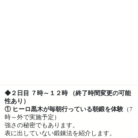
らえます！みんなで支え合い協力し合う関係
ができるので、一馬力ではなく100馬力になり
ます。
夜：引き続き交流会をしたり、自由時間（泊
まる人は風呂など）
就寝：希望者は、東京本部でのお泊まりＯＫ
◆２日目 ７時～１２時 （終了時間変更の可能
性あり）
① ヒーロ黒木が毎朝行っている朝鍛を体験
（7
時～外で実施予定）
強さの秘密でもあります。
表に出していない鍛錬法を紹介します。